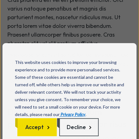
varius natoque penatibus et magnis dis
parturient montes, nascetur ridiculus mus. Ut
porta lorem vitae dolor viverra bibendum.
Praesent ullamcorper finibus posuere. Cras
pharetra elit vel elit pretium efficitur.
Maecenas ac sem vitae nisl luctus tincidunt. Duis
This website uses cookies to improve your browsing
vitae nibh fringilla, sagittis sem sed, ultrices erat.
experience and to provide more personalised services.
Praesent ullamcorper finibus dui sed posuere.
Some of these cookies are essential and cannot be
Cras pharetra elit vel elit pretium efficitur. Orci
turned off, while others help us improve our website and
varius natoque penatibus et magnis dis
deliver relevant content. We will not track your activity
parturient montes, nascetur ridiculus mus.
unless you give consent. To remember your choice, we
will need to set a small cookie on your device. For more
Dolor non condimentum
details, please read our
Privacy Policy
.
posuere, urna ex porttitor risus
Accept
Decline
Praesent ullamcorper finibus dui sed posuere.