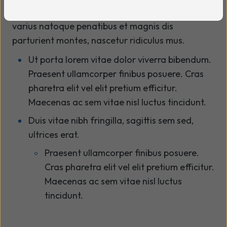
Cras pharetra elit vel elit pretium efficitur. Orci
varius natoque penatibus et magnis dis
parturient montes, nascetur ridiculus mus.
Ut porta lorem vitae dolor viverra bibendum.
Praesent ullamcorper finibus posuere. Cras
pharetra elit vel elit pretium efficitur.
Maecenas ac sem vitae nisl luctus tincidunt.
Duis vitae nibh fringilla, sagittis sem sed,
ultrices erat.
Praesent ullamcorper finibus posuere.
Cras pharetra elit vel elit pretium efficitur.
Maecenas ac sem vitae nisl luctus
tincidunt.