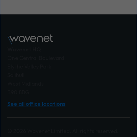
Wavenet HQ
One Central Boulevard
Blythe Valley Park
Solihull
West Midlands
B90 8BG
See all office locations
© 2026 Wavenet Limited. All rights reserved.